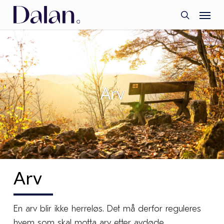
Skip
Menu
to
search
main
content
Arv
Arv
En arv blir ikke herreløs. Det må derfor reguleres
hvem som skal motta arv etter avdøde.