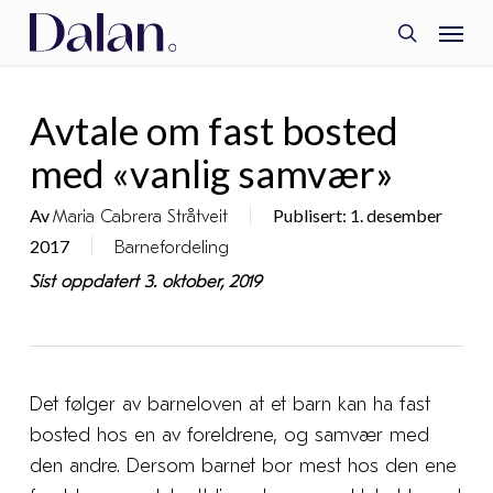
Skip
Menu
to
search
main
content
Avtale om fast bosted
med «vanlig samvær»
Av
Publisert: 1. desember
Maria Cabrera Stråtveit
2017
Barnefordeling
Sist oppdatert 3. oktober, 2019
Det følger av barneloven at et barn kan ha fast
bosted hos en av foreldrene, og samvær med
den andre. Dersom barnet bor mest hos den ene