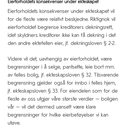
Eierforholdets konsekvenser under ekteskapet
Eierforholdets konsekvenser under ekteskapet vil
for de fleste være relativt beskjedne. Riktignok vil
eierforholdet begrense kreditorers dekningsrett,
idet skyldners kreditorer ikke kan få dekning i det
den andre ektefellen eier, jf. dekningsloven § 2-2.
Videre vil det, uavhengig av eierforholdet, være
begrensninger i å selge, pantsette, leie bort mm.
av felles bolig, jf. ekteskapsloven § 32. Tilsvarende
begrensning gjelder også for innbo i felles hjem,
jf. ekteskapsloven § 33. For eiendelen som for de
fleste av oss utgjør våre største verdier – boligen
vår – vil det dermed uansett være klare
begrensninger for hvilke eierbeføyelser vi kan
utøve.