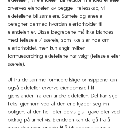
ektefellen, vil eiendelen bli vedkommendes eneeie.
Erverves eiendelen av begge i fellesskap, vil
ektefellene bli sameiere. Sameie og eneeie
betegner dermed hvordan eierforholdet til
eiendelen er. Disse begrepene må ikke blandes
med felleseie / særeie, som ikke sier noe om
eierforholdet, men kun angir hvilken
formuesordning ektefellene har valgt (felleseie eller
særeie).
Ut fra de samme formuerettslige prinsippene kan
også ektefeller erverve eiendomsrett til
gjenstander fra den andre ektefellen. Det kan skje
f.eks. gjennom ved at den ene kjøper seg inn
boligen, at den helt eller delvis gis i gave eller ved
bidrag på annet vis. Eiendelen kan da gå fra å
være den enes eneeie til å bli begges sameie.