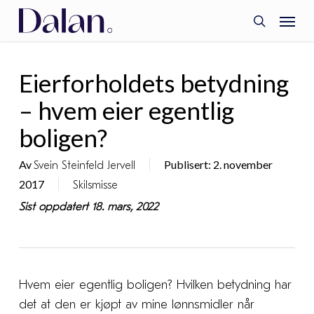
Skip
Menu
to
search
main
content
Eierforholdets betydning
– hvem eier egentlig
boligen?
Av
Publisert: 2. november
Svein Steinfeld Jervell
2017
Skilsmisse
Sist oppdatert 18. mars, 2022
Hvem eier egentlig boligen? Hvilken betydning har
det at den er kjøpt av mine lønnsmidler når