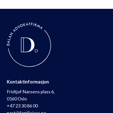
Kontaktinformasjon
Fridtjof Nansens plass 6,
0160 Oslo
+47 23 30 86 00
post@familiejuss.no