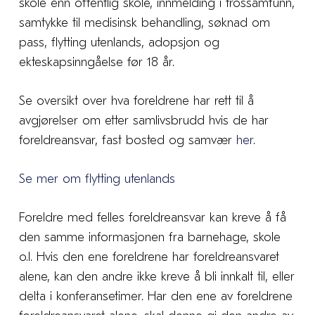
skole enn offentlig skole, innmelding i trossamfunn,
samtykke til medisinsk behandling, søknad om
pass, flytting utenlands, adopsjon og
ekteskapsinngåelse før 18 år.
Se oversikt over hva foreldrene har rett til å
avgjørelser om etter samlivsbrudd hvis de har
foreldreansvar, fast bosted og samvær
her
.
Se mer om flytting utenlands
Foreldre med felles foreldreansvar kan kreve å få
den samme informasjonen fra barnehage, skole
o.l. Hvis den ene foreldrene har foreldreansvaret
alene, kan den andre ikke kreve å bli innkalt til, eller
delta i konferansetimer. Har den ene av foreldrene