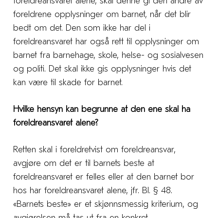
foreldreansvaret alene, skal denne gi den andre av
foreldrene opplysninger om barnet, når det blir
bedt om det. Den som ikke har del i
foreldreansvaret har også rett til opplysninger om
barnet fra barnehage, skole, helse- og sosialvesen
og politi. Det skal ikke gis opplysninger hvis det
kan være til skade for barnet.
Hvilke hensyn kan begrunne at den ene skal ha
foreldreansvaret alene?
Retten skal i foreldretvist om foreldreansvar,
avgjøre om det er til barnets beste at
foreldreansvaret er felles eller at den barnet bor
hos har foreldreansvaret alene, jfr. Bl. § 48.
«Barnets beste» er et skjønnsmessig kriterium, og
avgjørelsen må tas ut fra en konkret