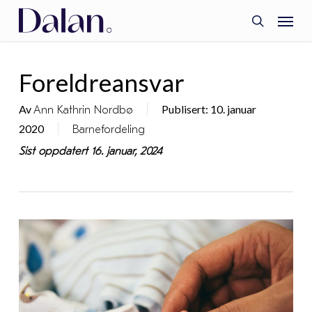
Skip
Menu
to
search
main
content
Foreldreansvar
Av
Publisert: 10. januar
Ann Kathrin Nordbø
2020
Barnefordeling
Sist oppdatert 16. januar, 2024