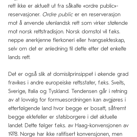
rett ikke er aktuelt ut fra såkalte «ordre public»-
reservasjoner.
Ordre public
er en reserverasjon
mot å anvende utenlandsk rett som virker støtende
mot norsk rettstradisjon. Norsk domstol vil f.eks.
neppe anerkjenne flerkoneri eller tvangsekteskap,
selv om det er anledning til dette etter det enkelte
lands rett.
Det er også slik at domisilprinsippet i økende grad
fravikes i andre europeiske rettsstater, f.eks. Sveits,
Sverige, Italia og Tyskland. Tendensen går i retning
av at lovvalg for formuesordningen kan avgjøres i
etterfølgende land hvor begge er bosatt, såfremt
begge ektefeller er statsborgere i det aktuelle
landet. Dette følger f.eks. av Haag-konvensjonen av
1978. Norge har ikke ratifisert konvensjonen, men