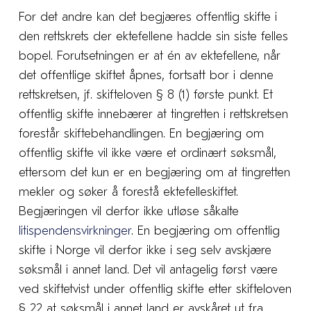
For det andre kan det begjæres offentlig skifte i
den rettskrets der ektefellene hadde sin siste felles
bopel. Forutsetningen er at én av ektefellene, når
det offentlige skiftet åpnes, fortsatt bor i denne
rettskretsen, jf. skifteloven § 8 (1) første punkt. Et
offentlig skifte innebærer at tingretten i rettskretsen
forestår skiftebehandlingen. En begjæring om
offentlig skifte vil ikke være et ordinært søksmål,
ettersom det kun er en begjæring om at tingretten
mekler og søker å forestå ektefelleskiftet.
Begjæringen vil derfor ikke utløse såkalte
litispendensvirkninger
. En begjæring om offentlig
skifte i Norge vil derfor ikke i seg selv avskjære
søksmål i annet land. Det vil antagelig først være
ved skiftetvist under offentlig skifte etter skifteloven
§ 22 at søksmål i annet land er avskåret ut fra