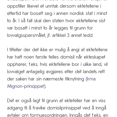
oppstiller likevel et unntak dersom ektefellene i
ettertid har bosatt seg i annen nordisk stat i minst
to år. I så fall skal den staten hvor ektefellene sist
var bosatt i minst to år legges til grunn for
lovvalgsspørsmålet, jf. artikkel 3 annet ledd.
I tilfeller der det ikke er mulig å angi at ektefellene
har hatt noen første felles domisil når ekteskapet
opphører, f.eks. hvis ektefellene bor i ulike land, vil
lovvalget antagelig avgjøres etter det landets rett
der saken har sin nærmeste tilknytning (
Irma
Mignon-prinsippet
).
Det er også lagt til grunn at ektefeller har en viss
adgang til å fravike domisilprinsippet ved å inngå
avtaler om formuesordningen. Inngås det f.eks. en