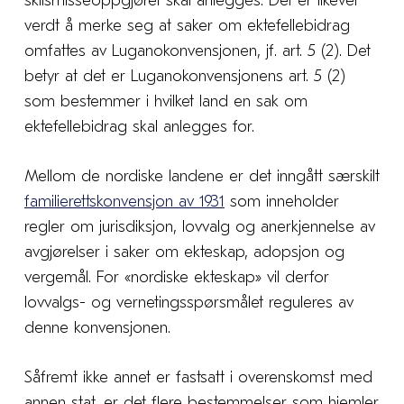
skilsmisseoppgjøret skal anlegges. Det er likevel
verdt å merke seg at saker om ektefellebidrag
omfattes av Luganokonvensjonen, jf. art. 5 (2). Det
betyr at det er Luganokonvensjonens art. 5 (2)
som bestemmer i hvilket land en sak om
ektefellebidrag skal anlegges for.
Mellom de nordiske landene er det inngått særskilt
familierettskonvensjon av 1931
som inneholder
regler om jurisdiksjon, lovvalg og anerkjennelse av
avgjørelser i saker om ekteskap, adopsjon og
vergemål. For «nordiske ekteskap» vil derfor
lovvalgs- og vernetingsspørsmålet reguleres av
denne konvensjonen.
Såfremt ikke annet er fastsatt i overenskomst med
annen stat, er det flere bestemmelser som hjemler