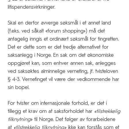
litispendensvirkninger.
Skal en derfor avverge søksmål i et annet land
(f.eks. ved såkalt «forum shopping») må det
antagelig inngis et ordinært søksmål for tingretten.
Det er dette som er det tredje alternativet for
saksanlegg i Norge. En sak om det økonomiske
oppgjøret kan, som enhver annen sak, anlegges
ved saksøktes alminnelige verneting, jf. tvisteloven
§ 4-3. Vernetinget vil være der vedkommende har
sin bopel.
For tvister om internasjonale forhold, er det i
tillegg et krav om at saksforholdet har
«tilstrekkelig
tilknytning
» til Norge. Det følger av forarbeidene
at
«tilstrekkelig tilknytning»
ikke kan forstås som et