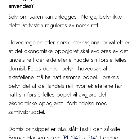
anvendes?
Selv om saken kan anlegges i Norge, betyr ikke
dette at tvisten reguleres av norsk rett.
Hovedregelen etter norsk internasjonal privatrett er
at det økonomiske oppgjøret skal avgjøres av det
landets rett der ektefellene hadde sin første felles
domisil. Felles domisil betyr i hovedsak at
ektefellene må ha hatt samme bopel. I praksis
betyr det at det landets rett hvor ektefellene har
hatt sin første felles bopel vil avgjøre det
økonomiske oppgjøret i forbindelse med
samlivsbruddet.
Domisilprinsippet er bl.a. slått fast i den såkalte
Boman Hansen-saken (
Rt. 1942 s. 214
). I denne