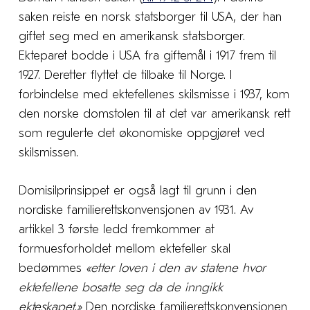
saken reiste en norsk statsborger til USA, der han
giftet seg med en amerikansk statsborger.
Ekteparet bodde i USA fra giftemål i 1917 frem til
1927. Deretter flyttet de tilbake til Norge. I
forbindelse med ektefellenes skilsmisse i 1937, kom
den norske domstolen til at det var amerikansk rett
som regulerte det økonomiske oppgjøret ved
skilsmissen.
Domisilprinsippet er også lagt til grunn i den
nordiske familierettskonvensjonen av 1931. Av
artikkel 3 første ledd fremkommer at
formuesforholdet mellom ektefeller skal
bedømmes
«etter loven i den av statene hvor
ektefellene bosatte seg da de inngikk
ekteskapet.»
Den nordiske familierettskonvensjonen