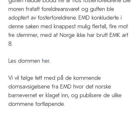
gutten hadde bodd tre år hos fosterforeldrene ble
moren fratatt foreldreansvaret og gutten ble
adoptert av fosterforeldrene. EMD konkluderte i
denne saken med knappest mulig flertall, fire mot
tre stemmer, med at Norge ikke har brutt EMK art
8.
Les dommen
her
.
Vi vil følge tett med på de kommende
domsavsigelsene fra EMD hvor det norske
barnevernet er klaget inn, og publisere de ulike
dommene fortløpende.