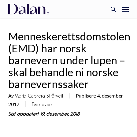
Skip
Menu
to
search
main
content
Menneskerettsdomstolen
(EMD) har norsk
barnevern under lupen –
skal behandle ni norske
barnevernssaker
Av
Publisert: 4. desember
Maria Cabrera Stråtveit
2017
Barnevern
Sist oppdatert 19. desember, 2018