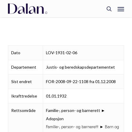
Skip
Menu
to
search
main
content
Dato
LOV-1931-02-06
Departement
Justis- og beredskapsdepartementet
Sist endret
FOR-2008-09-22-1108 fra 01.12.2008
Ikrafttredelse
01.01.1932
Rettsområde
Familie-, person- og barnerett ►
Adopsjon
Familie-, person- og barnerett ► Barn og