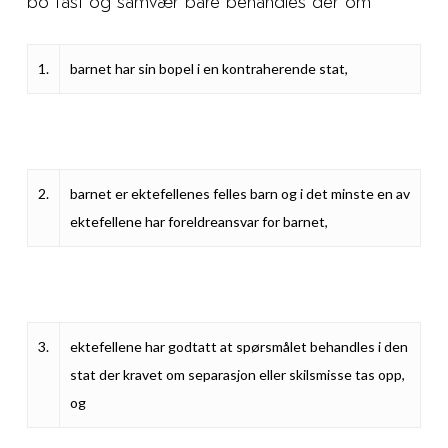
bo fast og samvær bare behandles der om
1.
barnet har sin bopel i en kontraherende stat,
2.
barnet er ektefellenes felles barn og i det minste en av
ektefellene har foreldreansvar for barnet,
3.
ektefellene har godtatt at spørsmålet behandles i den
stat der kravet om separasjon eller skilsmisse tas opp,
og