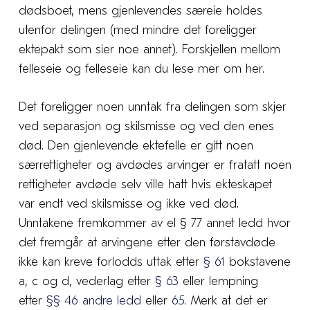
dødsboet, mens gjenlevendes særeie holdes
utenfor delingen (med mindre det foreligger
ektepakt som sier noe annet). Forskjellen mellom
felleseie og felleseie kan du lese mer om her.
Det foreligger noen unntak fra delingen som skjer
ved separasjon og skilsmisse og ved den enes
død. Den gjenlevende ektefelle er gitt noen
særrettigheter og avdødes arvinger er fratatt noen
rettigheter avdøde selv ville hatt hvis ekteskapet
var endt ved skilsmisse og ikke ved død.
Unntakene fremkommer av el § 77 annet ledd hvor
det fremgår at arvingene etter den førstavdøde
ikke kan kreve forlodds uttak etter
§ 61
bokstavene
a, c og d, vederlag etter
§ 63
eller lempning
etter
§§ 46 andre ledd
eller
65.
Merk at det er