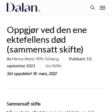
Skip
Menu
to
search
main
content
Oppgjør ved den ene
ektefellens død
(sammensatt skifte)
Av
Publisert: 13.
Hanne-Marie With Solvang
september 2021
Arv
Skifte
Sist oppdatert 18. mars, 2022
Sammensatt skifte