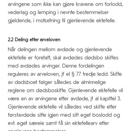
arvingene som ikke kan gjøre kravene om forlodd,
vederlag og lemping i nevnte bestemmelser
gjeldende, i motsetning til gjenlevende ektefelle.
2.2 Deling etter arveloven
Når delingen mellom avdøde og gjenlevende
ektefelle er foretatt, skal avdødes dødsbo skiftes
med avdødes arvinger. Denne fordelingen
reguleres av arveloven, jf el § 77 tredje ledd. Skifte
av dødsboet følger således de alminnelige
reglene om dødsboskifte. Gjenlevende ektefelle vil
være en av arvingene etter avdøde, jf al kapittel 3.
Gjenlevende ektefelle vil således ved skifte etter
førstavdøde sitte igjen med sitt eget boslodd og
evt. eget særeie samt få sin ektefellearv etter