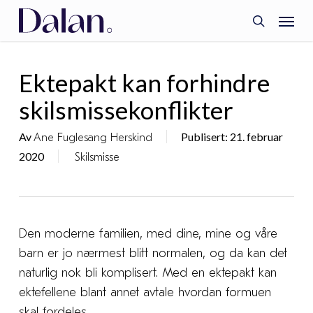
Skip
Menu
to
search
main
content
Ektepakt kan forhindre
skilsmissekonflikter
Av
Publisert: 21. februar
Ane Fuglesang Herskind
2020
Skilsmisse
Den moderne familien, med dine, mine og våre
barn er jo nærmest blitt normalen, og da kan det
naturlig nok bli komplisert.
Med en ektepakt kan
ektefellene blant annet avtale hvordan formuen
skal fordeles.