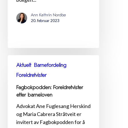
Ann Kathrin Nordbø
20. februar 2023
Fagbokpodden:
Aktuelt
Barnefordeling
Foreldretvister
etter
Foreldretvister
barneloven
Fagbokpodden: Foreldretvister
etter barneloven
Advokat Ane Fuglesang Herskind
og Maria Cabrera Stråtveit er
invitert av Fagbokpodden for å