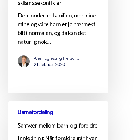
skilsmissekonflikter
skilsmissekonflikter
Den moderne familien, med dine,
mine og våre barn er jo nærmest
blitt normalen, og da kan det
naturlig nok…
Ane Fuglesang Herskind
21. februar 2020
Samvær
Barnefordeling
mellom
barn
Samvær mellom barn og foreldre
og
Innledning Når foreldre går hver