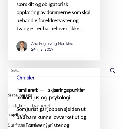
særskilt og obligatorisk
psykolog­
opplæring av dommerne som skal
faglige
behandle foreldretvister og
kunnskaper
tvang etter barneloven, ikke…
i
tillegg
Ane Fuglesang Herskind
til
24. mai 2019
juridiske
Familierett:
Omtaler
–
I
Familierett: – I skjærings­punktet
skjærings­
mellom jus og psykologi
punktet
Som jurist går jobben sjelden ut
mellom
på å bare kunne lovverket ut og
jus
inn. For noen jurister og
og