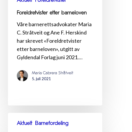
Aktuelt
Foreldretvister
Foreldretvister etter barneloven
Våre barnerettsadvokater Maria
C. Stråtveit og Ane F. Herskind
har skrevet «Foreldretvister
etter barneloven», utgitt av
Gyldendal Forlag juni 2021.…
Maria Cabrera Stråtveit
5. juli 2021
Barn
Aktuelt
Barnefordeling
flyttes