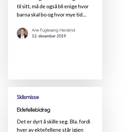
foreldre
til sitt, må de også bli enige hvor
barna skal bo og hvor mye tid…
Ane Fuglesang Herskind
12. desember 2019
Ektefellebidrag
Skilsmisse
Ektefellebidrag
Det er dyrt å skille seg. Bla. fordi
hver av ektefellene står igjen