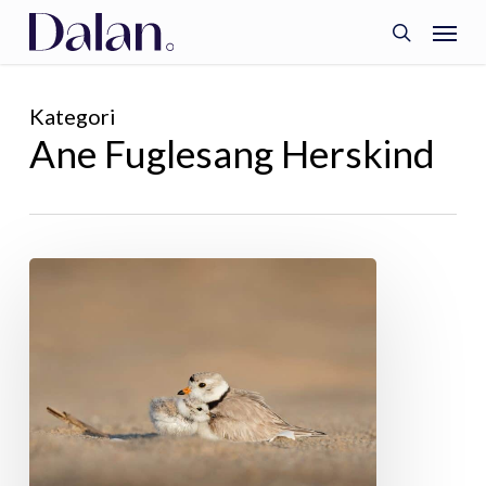
Skip
Menu
to
search
main
content
Kategori
Ane Fuglesang Herskind
Samvær
under
tilsyn