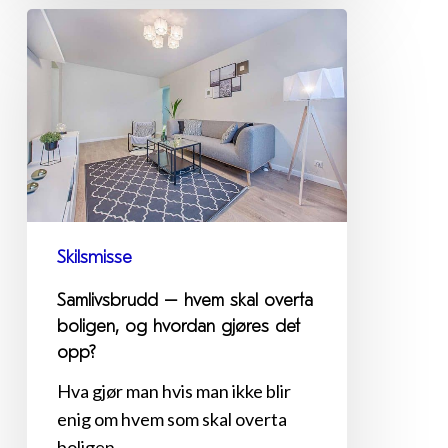
Samlivsbrudd
–
hvem
skal
overta
boligen,
og
hvordan
gjøres
Skilsmisse
det
Samlivsbrudd – hvem skal overta
opp?
boligen, og hvordan gjøres det
opp?
Hva gjør man hvis man ikke blir
enig om hvem som skal overta
boligen...