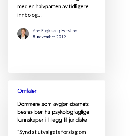
med en halvparten av tidligere
innbo og…
Ane Fuglesang Herskind
8. november 2019
Dommere
Omtaler
som
avgjør
Dommere som avgjør «barnets
«barnets
beste» bør ha psykolog­faglige
beste»
kunnskaper i tillegg til juridiske
bør
"Synd at utvalgets forslag om
ha