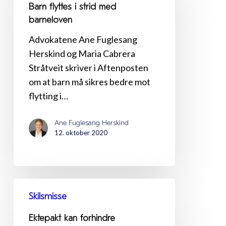
i
Barn flyttes i strid med
strid
barneloven
med
Advokatene Ane Fuglesang
barneloven
Herskind og Maria Cabrera
Stråtveit skriver i Aftenposten
om at barn må sikres bedre mot
flytting i…
Ane Fuglesang Herskind
12. oktober 2020
Ektepakt
Skilsmisse
kan
forhindre
Ektepakt kan forhindre