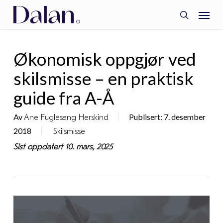
Skip
Menu
to
search
main
content
Økonomisk oppgjør ved
skilsmisse – en praktisk
guide fra A-Å
Av
Publisert: 7. desember
Ane Fuglesang Herskind
2018
Skilsmisse
Sist oppdatert 10. mars, 2025