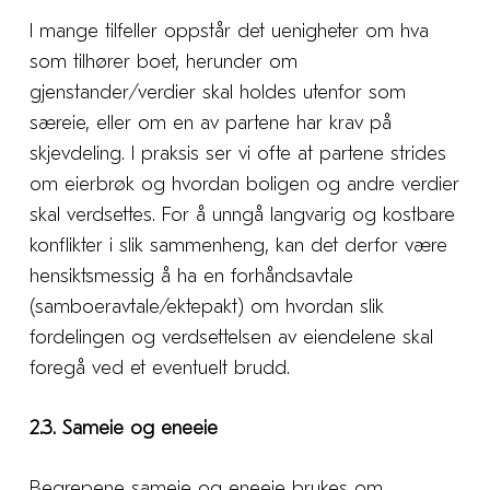
I mange tilfeller oppstår det uenigheter om hva
som tilhører boet, herunder om
gjenstander/verdier skal holdes utenfor som
særeie, eller om en av partene har krav på
skjevdeling. I praksis ser vi ofte at partene strides
om eierbrøk og hvordan boligen og andre verdier
skal verdsettes. For å unngå langvarig og kostbare
konflikter i slik sammenheng, kan det derfor være
hensiktsmessig å ha en forhåndsavtale
(samboeravtale/ektepakt) om hvordan slik
fordelingen og verdsettelsen av eiendelene skal
foregå ved et eventuelt brudd.
2.3. Sameie og eneeie
Begrepene sameie og eneeie brukes om