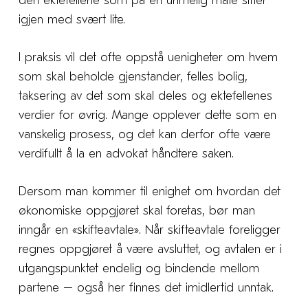
den ektefellene som på en urimelig måte sitter
igjen med svært lite.
I praksis vil det ofte oppstå uenigheter om hvem
som skal beholde gjenstander, felles bolig,
taksering av det som skal deles og ektefellenes
verdier for øvrig. Mange opplever dette som en
vanskelig prosess, og det kan derfor ofte være
verdifullt å la en advokat håndtere saken.
Dersom man kommer til enighet om hvordan det
økonomiske oppgjøret skal foretas, bør man
inngår en «skifteavtale». Når skifteavtale foreligger
regnes oppgjøret å være avsluttet, og avtalen er i
utgangspunktet endelig og bindende mellom
partene – også her finnes det imidlertid unntak.